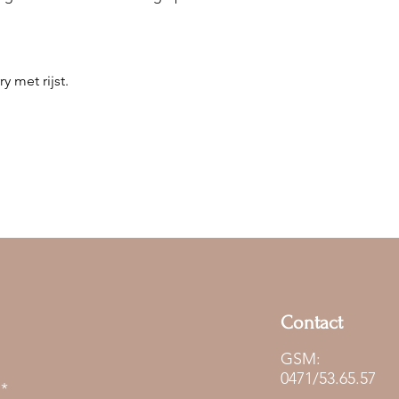
y met rijst. 
Contact
GSM:
0471/53.65.57