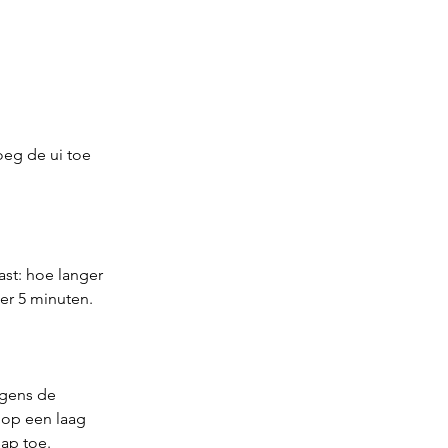
eg de ui toe 
st: hoe langer 
eer 5 minuten.
lgens de 
 op een laag 
ap toe. 