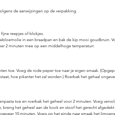
 volgens de aanwijzingen op de verpakking.
 fijne reepjes of blokjes.
nebloemolie in een braadpan en bak de kip mooi goudbruin. Vo
er 2 minuten mee op een middelhoge temperaturr.
ten toe. Voeg de rode peper toe naar je eigen smaak. (Opgepa
 staat, hoe pikanter het zal worden.) Roerbak het gehaal ongev
enpasta toe en roerbak het geheel voor 2 minuten. Voeg vervo
, breng het geheel aan de kook en stoof het gerecht afgedekt
ongeveer 10 minuten. Voeg op het einde naar smaak het limoens