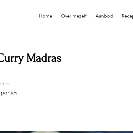
Home
Over mezelf
Aanbod
Rece
Curry Madras
orties
 porties