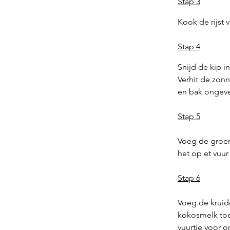
Stap 3
Kook de rijst
Stap 4
Snijd de kip in
Verhit de zon
en bak ongeve
Stap 5
Voeg de groen
het op et vuur
Stap 6
Voeg de kruid
kokosmelk toe
vuurtje voor 