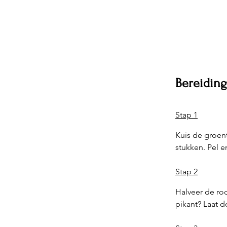
Bereidin
Stap 1
Kuis de groent
stukken. Pel e
Stap 2
Halveer de rod
pikant? Laat 