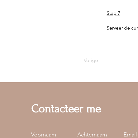
Stap 7
Serveer de curr
Vorige
Contacteer me
Voornaam
Achternaam
Email