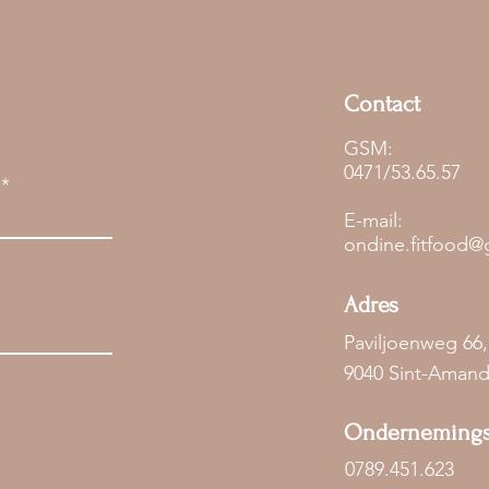
Contact
GSM:
0471/53.65.57
E-mail:
ondine.fitfood@
Adres
Paviljoenweg 66
9040
Sint-Aman
Ondernemin
0789.451.623