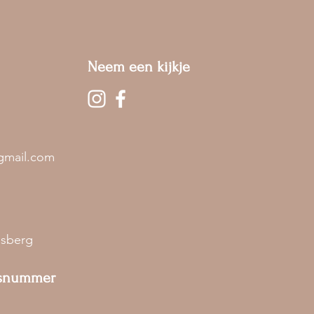
Neem een kijkje
gmail.com
,
dsberg
gsnummer